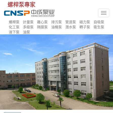
螺桿泵專家
Toggl
navig
螺桿泵
計量泵
離心泵
排污泵
管道泵
磁力泵
自吸泵
化工泵
多級泵
隔膜泵
油桶泵
潛水泵
轉子泵
衛生泵
液下泵
油泵