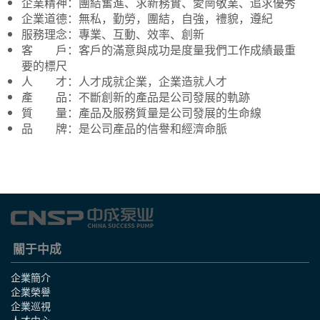
企業精神：團結奮進、求新務實、愛崗敬業、追求優秀
企業道德：無私，勤勞，團結，自強，禮貌，遵紀
服務理念：專業、互動、效率、創新
客 戶：客戶的滿意與成功是度量我們工作成績最重
要的標尺
人 才：人才成就企業，企業造就人才
產 品：不斷創新的產品是公司發展的軌跡
質 量：產品及服務質量是公司發展的生命線
品 牌：是公司產品的信譽和經濟命脈
關于中成
企業簡介
企業榮譽
企業巡視
人才中心